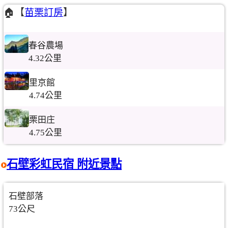
🏠【
苗栗訂房
】
春谷農場
4.32公里
里京館
4.74公里
栗田庄
4.75公里
石壁彩虹民宿 附近景點
石壁部落
73公尺