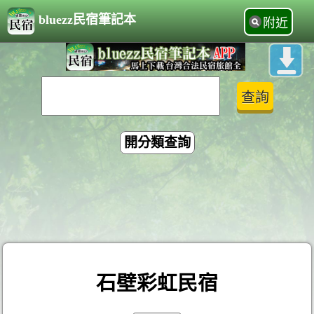
bluezz民宿筆記本
附近
開分類查詢
石壁彩虹民宿