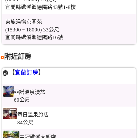
宜蘭縣礁溪鄉德陽路43號1-8樓
東旅湯宿京閣苑
(15300 ~ 18000) 33公尺
宜蘭縣礁溪鄉德陽路16號
附近訂房
🏠【
宜蘭訂房
】
亞諾溫泉漫旅
60公尺
每日溫泉旅店
84公尺
中冠礁溪大飯店