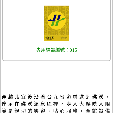
專用標識編號：015
穿越北宜後沿著台九省道前進到礁溪，
佇足在礁溪溫泉區裡，走入大廳映入眼
簾是親切的笑容、貼心服務，全館設備