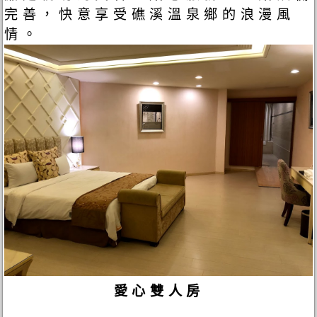
完善，快意享受礁溪溫泉鄉的浪漫風
情。
愛心雙人房