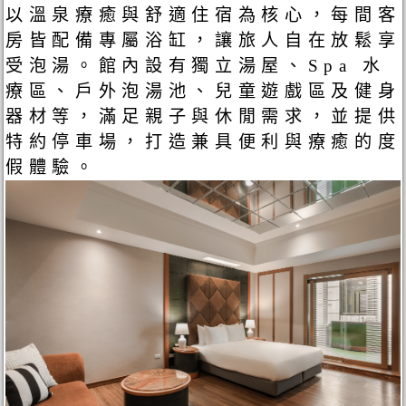
以溫泉療癒與舒適住宿為核心，每間客
房皆配備專屬浴缸，讓旅人自在放鬆享
受泡湯。館內設有獨立湯屋、Spa 水
療區、戶外泡湯池、兒童遊戲區及健身
器材等，滿足親子與休閒需求，並提供
特約停車場，打造兼具便利與療癒的度
假體驗。