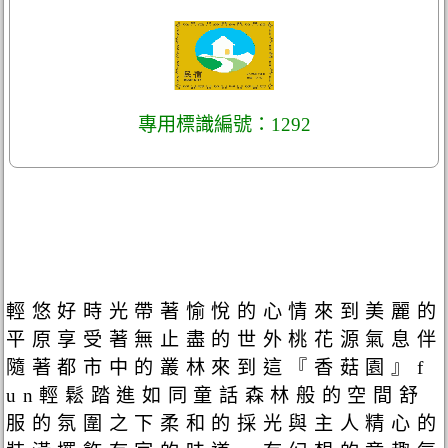
專用標識編號：1292
輕悠好時光帶著愉悅的心情來到美麗的
平原享受著無止盡的世外桃花源氣息伴
隨著都市中的叢林來到這『香菇園』f
un輕鬆踏進如同童話森林般的空間舒
服的氛圍之下柔和的採光與主人精心的