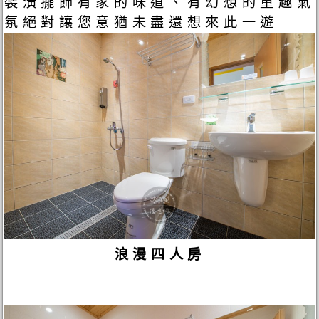
裝潢擺飾有家的味道、有幻想的童趣氣
氛絕對讓您意猶未盡還想來此一遊
浪漫四人房