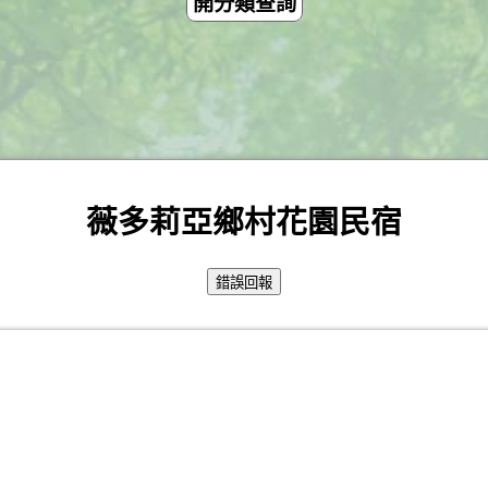
開分類查詢
薇多莉亞鄉村花園民宿