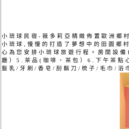
小琉球民宿-薇多莉亞精緻佈置歐洲鄉
小琉球,慢慢的打造了夢想中的田園鄉
心為您安排小琉球旅遊行程。房間設備1
廳）5.茶品(咖啡、茶包）6.下午茶點心
髮乳/牙刷/香皂/刮鬍刀/梳子/毛巾/浴