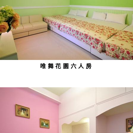
唯舞花園六人房