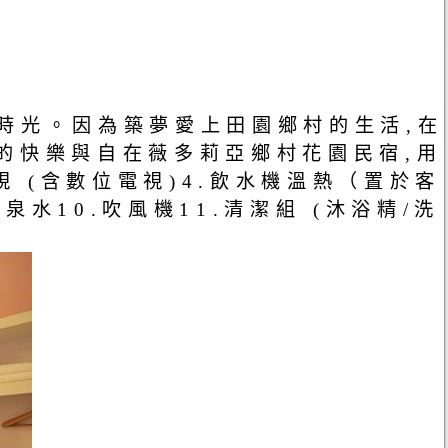
時光。因為築夢愛上田園鄉村的生活,在
的快樂與自在薇多莉亞鄉村花園民宿,用
 (含數位電視)4.飲水機溫熱（置於客
泉水10.吹風機11.清潔組 (沐浴精/洗