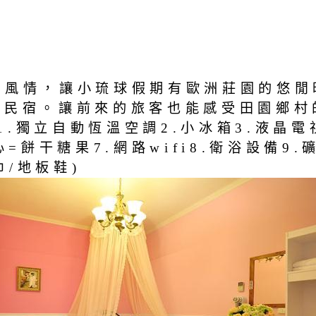
村風情，讓小琉球假期有歐洲莊園的悠閒
村民宿。讓前來的旅客也能感受田園鄉村
.獨立自動恆溫空調2.小冰箱3.液晶電視
=餅干糖果7.網路wifi8.衛浴設備9.礦
巾/地板鞋)