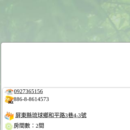
0927365156
886-8-8614573
屏東縣琉球鄉和平路3巷4-3號
房間數：2間