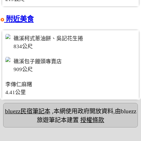
附近美食
礁溪柯式蔥油餅、吳記花生捲
834公尺
礁溪包子饅頭專賣店
909公尺
李傳仁麻糬
4.41公里
bluezz民宿筆記本
,本網使用政府開放資料,由bluezz
旅遊筆記本建置
授權條款