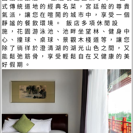
式傳統道地的經典名菜，宮廷般的尊貴
氣派，讓您在喧鬧的城市中，享受一個
靜謐的餐飲環境。 飯店多項休閒設
施，花園游泳池、池畔坐望林、健身中
心、撞球、桌球、景觀木棧道等，讓您
除了徜徉於澄清湖的湖光山色之間，又
能鬆弛筋骨，享受輕鬆自在又健康的美
好假期。