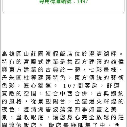
專用標識編號：1497
高雄圓山莊園渡假飯店位於澄清湖畔。
特有的宮殿式建築是集西方建築的雄偉
與東方建築的古典於一體，七彩畫棟、
丹朱圓柱等建築特色，東方傳統的藝術
色彩，匠心獨運。 107間客房，舒適
寬敞的空間，結合中西合併，古典婉約
的風格，從景觀陽台，坐望燈火輝煌的
夜色，澄清湖碧波蕩漾四季如畫之美
景，盡收眼底，讓您身心完全放鬆的莊
園渡假飯店。 飯店餐廳匯集了中、西