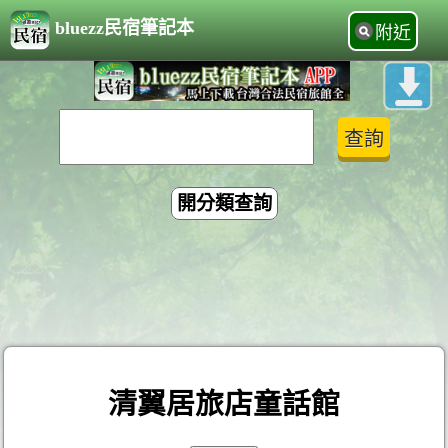
bluezz民宿筆記本
附近
開分類查詢
清翼居旅店童話館