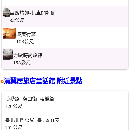
富逸旅趣-北車開封館
32公尺
城美行旅
103公尺
力歐時尚旅館
158公尺
清翼居旅店童話館 附近景點
博愛路_漢口街_相機街
120公尺
臺北北門郵局_臺北901支
152公尺