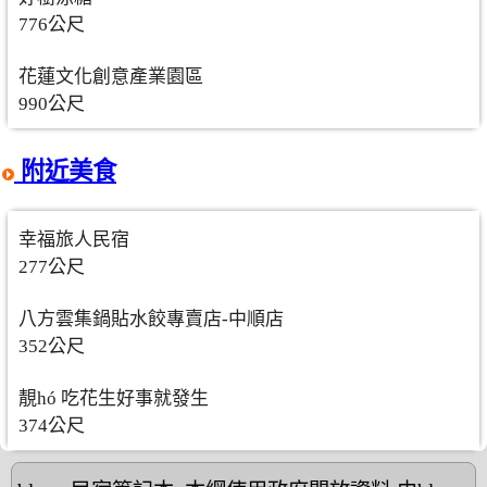
776公尺
花蓮文化創意產業園區
990公尺
附近美食
幸福旅人民宿
277公尺
八方雲集鍋貼水餃專賣店-中順店
352公尺
靚hó 吃花生好事就發生
374公尺