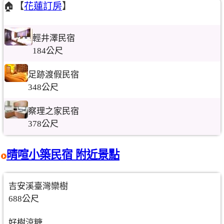
🏠【
花蓮訂房
】
輕井澤民宿
184公尺
足跡渡假民宿
348公尺
察理之家民宿
378公尺
晴喧小築民宿 附近景點
吉安溪臺灣欒樹
688公尺
好樹涼糖