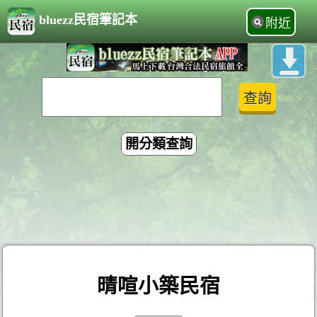
bluezz民宿筆記本
附近
開分類查詢
晴喧小築民宿