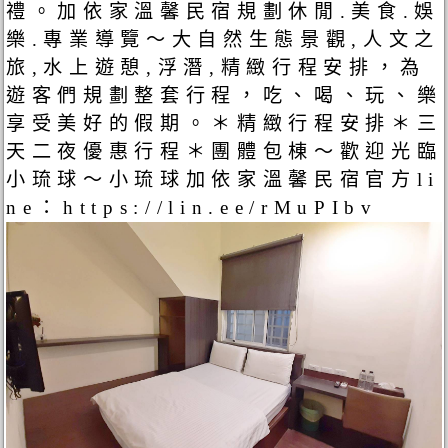
禮。加依家溫馨民宿規劃休閒.美食.娛
樂.專業導覽～大自然生態景觀,人文之
旅,水上遊憩,浮潛,精緻行程安排，為
遊客們規劃整套行程，吃、喝、玩、樂
享受美好的假期。＊精緻行程安排＊三
天二夜優惠行程＊團體包棟～歡迎光臨
小琉球～小琉球加依家溫馨民宿官方li
ne：https://lin.ee/rMuPIbv