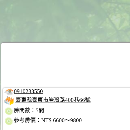
0910233550
臺東縣臺東市岩灣路400巷66號
房間數：5間
參考房價：NT$ 6600～9800