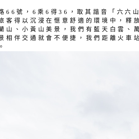
路66號，6乘6得36，取其諧音「六六
的旅客得以沉浸在愜意舒適的環境中，
蘭山、小黃山美景，我們有藍天白雲、
相伴交通就會不便捷，我們距離火車站
。