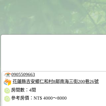
0905509663
花蓮縣吉安鄉仁和村8鄰南海三街200巷26號
房間數：4間
參考房價：NT$ 4000～8000