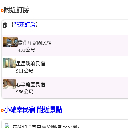
附近訂房
🏠【
花蓮訂房
】
撒花庄庭園民宿
431公尺
星星跳浪民宿
911公尺
心享庭園民宿
956公尺
小確幸民宿 附近景點
花蓮知卡宣森林公園(親水公園)