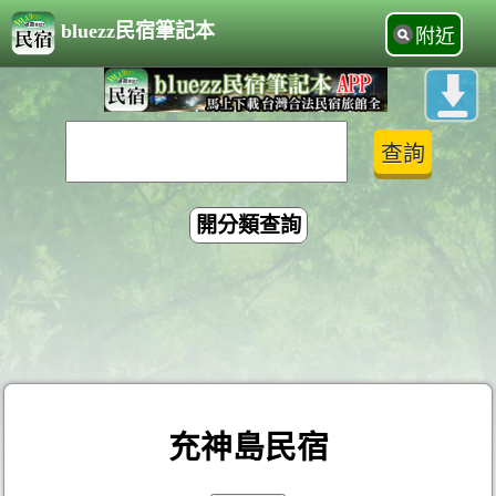
bluezz民宿筆記本
附近
開分類查詢
充神島民宿