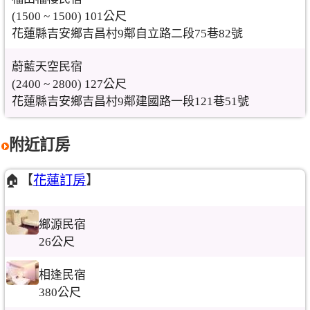
(1500 ~ 1500) 101公尺
花蓮縣吉安鄉吉昌村9鄰自立路二段75巷82號
蔚藍天空民宿
(2400 ~ 2800) 127公尺
花蓮縣吉安鄉吉昌村9鄰建國路一段121巷51號
附近訂房
🏠【
花蓮訂房
】
鄉源民宿
26公尺
相逢民宿
380公尺