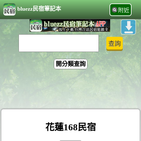
bluezz民宿筆記本
附近
開分類查詢
花蓮168民宿