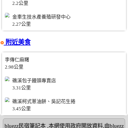
2.2公里
金車生技水產養殖研發中心
2.27公里
附近美食
李傳仁麻糬
2.98公里
礁溪包子饅頭專賣店
3.31公里
礁溪柯式蔥油餅、吳記花生捲
3.45公里
bluezz民宿筆記本
,本網使用政府開放資料,由bluezz