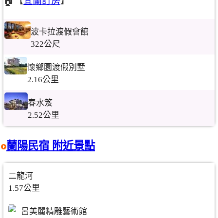
🏠【
宜蘭訂房
】
波卡拉渡假會館
322公尺
懷鄉園渡假別墅
2.16公里
春水笈
2.52公里
蘭陽民宿 附近景點
二龍河
1.57公里
呂美麗精雕藝術館