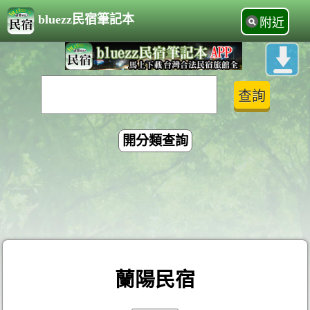
bluezz民宿筆記本
附近
開分類查詢
蘭陽民宿