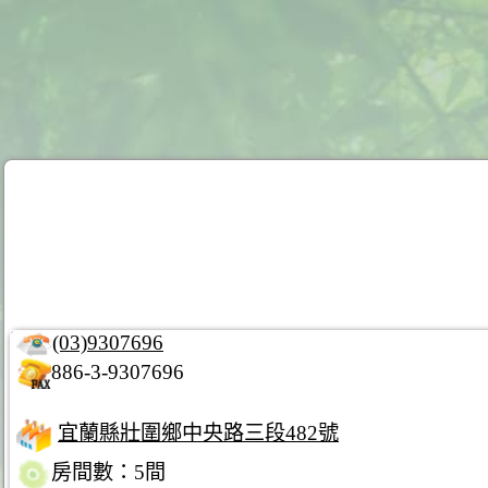
(03)9307696
886-3-9307696
宜蘭縣壯圍鄉中央路三段482號
房間數：5間