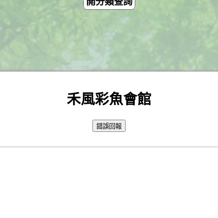
開分類查詢
禾風彩魚會館