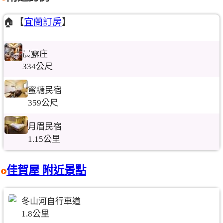
🏠【
宜蘭訂房
】
晨露庄
334公尺
蜜糖民宿
359公尺
月眉民宿
1.15公里
佳賀屋 附近景點
冬山河自行車道
1.8公里