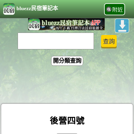
bluezz民宿筆記本
附近
開分類查詢
後營四號