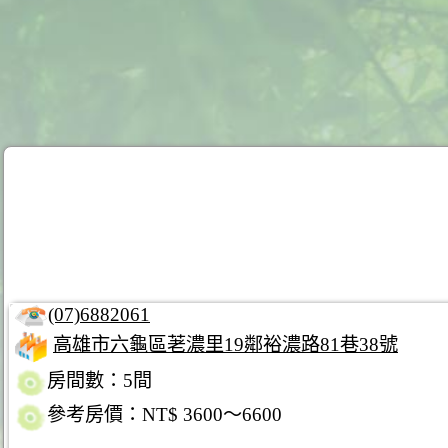
(07)6882061
高雄市六龜區荖濃里19鄰裕濃路81巷38號
房間數：5間
參考房價：NT$ 3600～6600