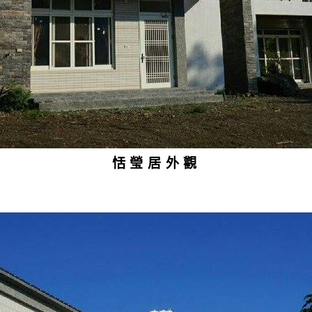
恬瑩居外觀