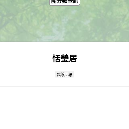
開分類查詢
恬瑩居