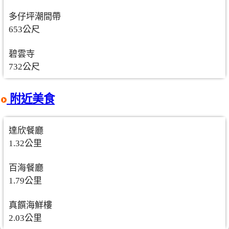
多仔坪潮間帶
653公尺
碧雲寺
732公尺
附近美食
達欣餐廳
1.32公里
百海餐廳
1.79公里
真饌海鮮樓
2.03公里