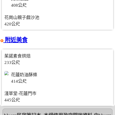
408公尺
花崗山親子戲沙池
420公尺
附近美食
茱諾素食烘焙
233公尺
花蓮奶油酥條
414公尺
淺草堂-花蓮門市
445公尺