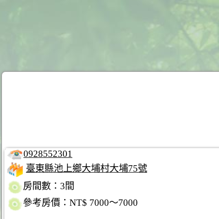
0928552301
臺東縣池上鄉大埔村大埔75號
房間數：3間
參考房價：NT$ 7000～7000