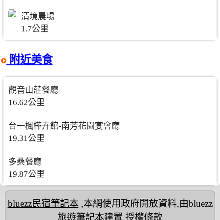
清境農場
1.7公里
附近美食
觀音山莊餐廳
16.62公里
台一楓樺卉館-南芳花園宴會廳
19.31公里
多桑餐廳
19.87公里
bluezz民宿筆記本
,本網使用政府開放資料,由bluezz
旅遊筆記本建置
授權條款