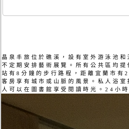
晶泉丰旅位於礁溪，設有室外游泳池和
不定期安排藝術展覽。所有公共區均提
站有8分鐘的步行路程，距離宜蘭市有
客房享有城市或山脈的風景。私人浴室
人可以在圖書館享受閱讀時光。24小