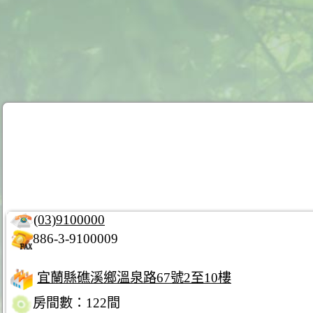
(03)9100000
886-3-9100009
宜蘭縣礁溪鄉溫泉路67號2至10樓
房間數：122間