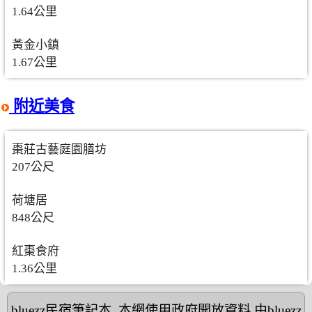
1.64公里
黃金小鎮
1.67公里
附近美食
棗莊古藝庭園膳坊
207公尺
荷塘居
848公尺
紅棗食府
1.36公里
bluezz民宿筆記本
,本網使用政府開放資料,由bluezz