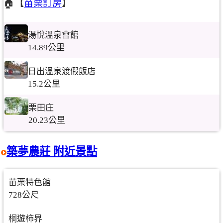
🏠【
苗栗訂房
】
湯悅溫泉會館
14.89公里
日出溫泉渡假飯店
15.2公里
栗田庄
20.23公里
築夢農莊 附近景點
苗栗特色館
728公尺
桐遊柿界