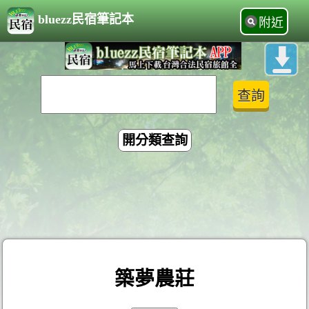
bluezz民宿筆記本
附近
開分類查詢
築夢農莊