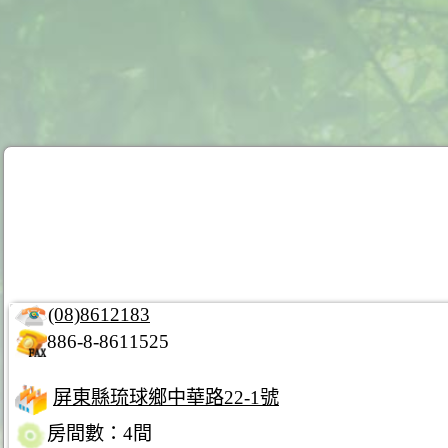
(08)8612183
886-8-8611525
屏東縣琉球鄉中華路22-1號
房間數：4間