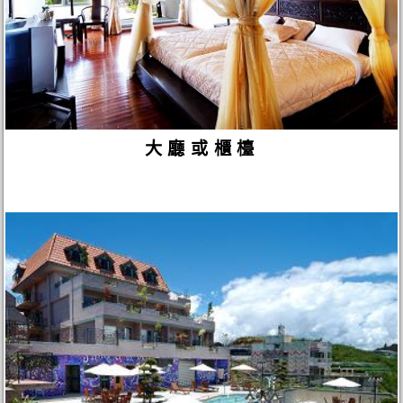
大廳或櫃檯