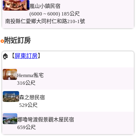
嵐山小鎮民宿
(6000 ~ 6000) 185公尺
南投縣仁愛鄉大同村仁和路210-1號
附近訂房
🏠【
屏東訂房
】
Hemma俬宅
316公尺
森之戀民宿
529公尺
娜嚕彎渡假景觀木屋民宿
659公尺