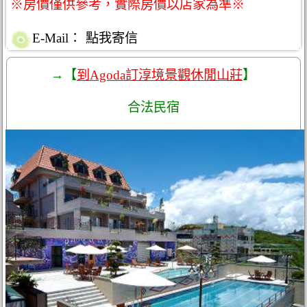
※房價僅供參考，實際房價以店家為準※
E-Mail：
點我寄信
→【
到Agoda訂淳境景觀休閒山莊
】
合法民宿