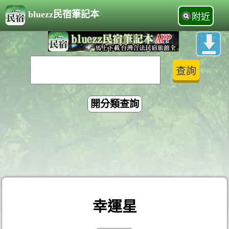
bluezz民宿筆記本
附近
開分類查詢
幸運星