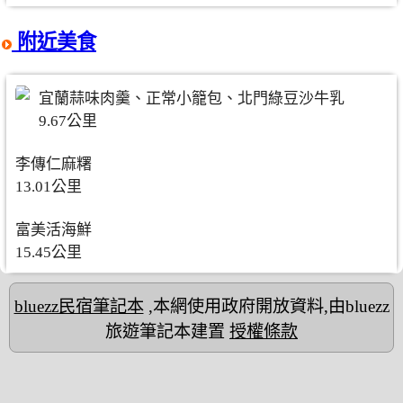
附近美食
宜蘭蒜味肉羹、正常小籠包、北門綠豆沙牛乳
9.67公里
李傳仁麻糬
13.01公里
富美活海鮮
15.45公里
bluezz民宿筆記本
,本網使用政府開放資料,由bluezz
旅遊筆記本建置
授權條款