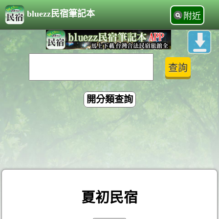
bluezz民宿筆記本
附近
開分類查詢
夏初民宿