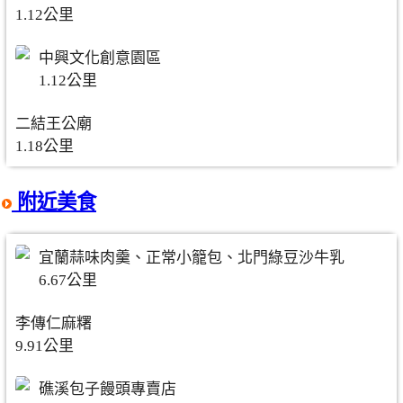
1.12公里
中興文化創意園區
1.12公里
二結王公廟
1.18公里
附近美食
宜蘭蒜味肉羹、正常小籠包、北門綠豆沙牛乳
6.67公里
李傳仁麻糬
9.91公里
礁溪包子饅頭專賣店