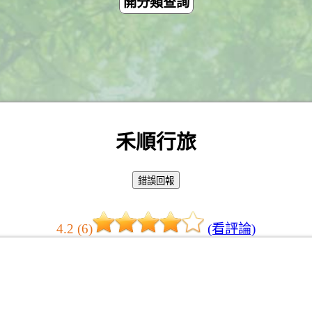
開分類查詢
禾順行旅
4.2 (6)
(看評論)