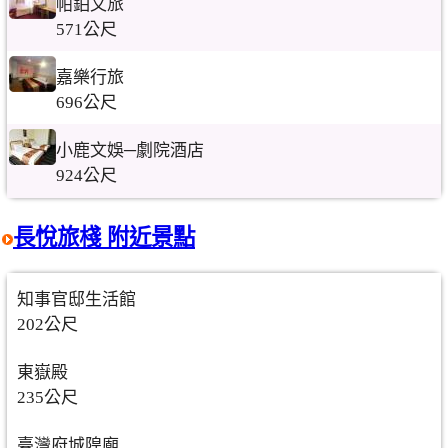
帕鉑文旅
571公尺
嘉樂行旅
696公尺
小鹿文娛─劇院酒店
924公尺
長悅旅棧 附近景點
知事官邸生活館
202公尺
東嶽殿
235公尺
臺灣府城隍廟