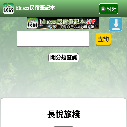
bluezz民宿筆記本
附近
開分類查詢
長悅旅棧