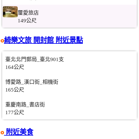
璽愛旅店
149公尺
綺樂文旅 開封館 附近景點
臺北北門郵局_臺北901支
164公尺
博愛路_漢口街_相機街
165公尺
重慶南路_書店街
177公尺
附近美食