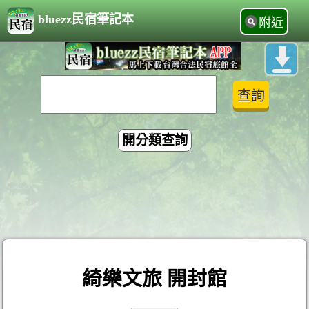
bluezz民宿筆記本
附近
開分類查詢
綺樂文旅 開封館