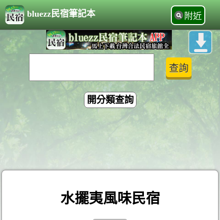
bluezz民宿筆記本
附近
開分類查詢
水擺夷風味民宿