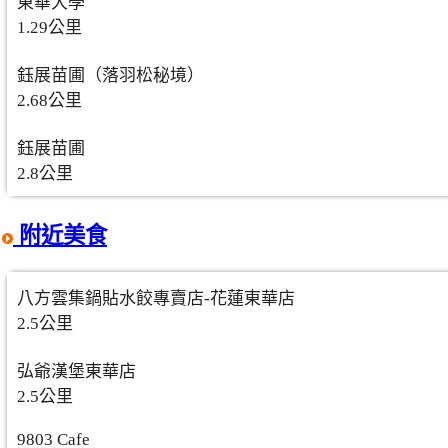
東華大學
1.29公里
鈺展苗圃（落羽松秘境）
2.68公里
鈺展苗圃
2.8公里
附近美食
八方雲集鍋貼水餃專賣店-花蓮東華店
2.5公里
弘爺漢堡東華店
2.5公里
9803 Cafe