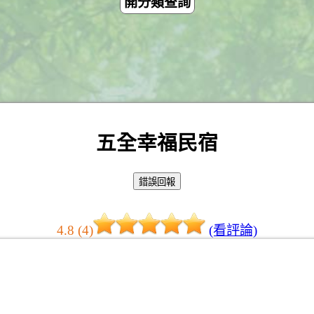
開分類查詢
五全幸福民宿
4.8 (4)
(看評論)