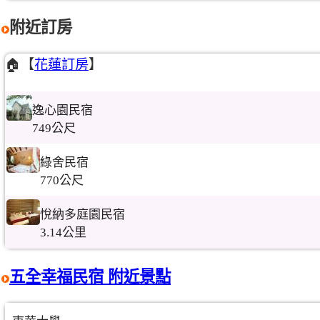
附近訂房
🏠【
花蓮訂房
】
逸心園民宿
749公尺
綠舍民宿
770公尺
悅納多庭園民宿
3.14公里
五全幸福民宿 附近景點