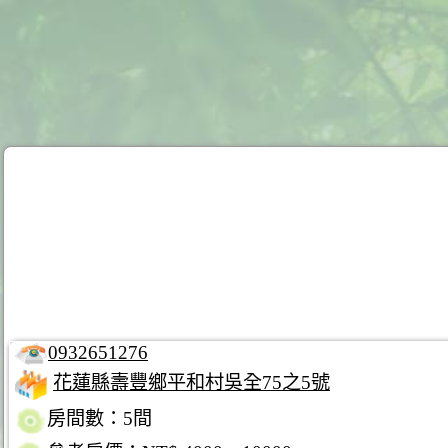
0932651276
花蓮縣壽豐鄉平和村吳全75之5號
房間數：5間