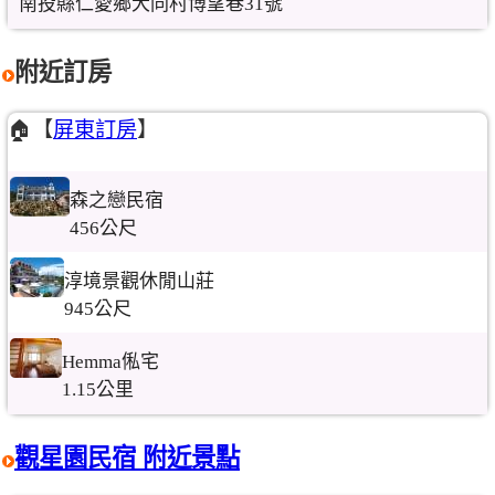
南投縣仁愛鄉大同村博望巷31號
附近訂房
🏠【
屏東訂房
】
森之戀民宿
456公尺
淳境景觀休閒山莊
945公尺
Hemma俬宅
1.15公里
觀星園民宿 附近景點