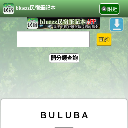
bluezz民宿筆記本
附近
開分類查詢
ＢＵＬＵＢＡ