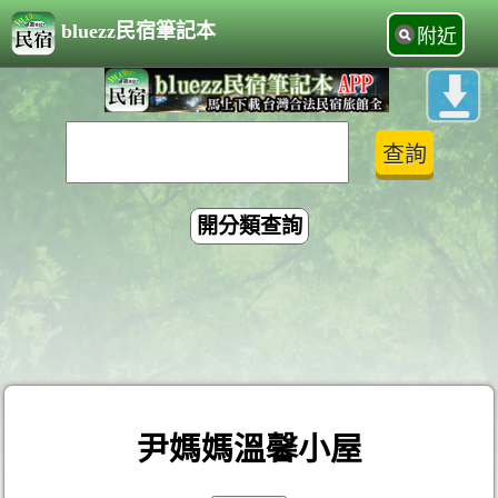
bluezz民宿筆記本
附近
開分類查詢
尹媽媽溫馨小屋