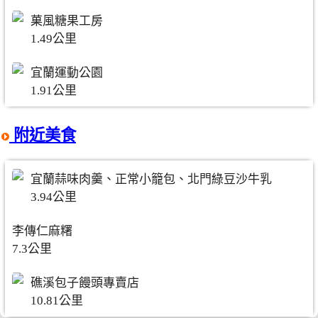
菓風糖果工房
1.49公里
宜蘭運動公園
1.91公里
附近美食
宜蘭蒜味肉羹、正常小籠包、北門綠豆沙牛乳
3.94公里
李傳仁麻糬
7.3公里
礁溪包子饅頭專賣店
10.81公里