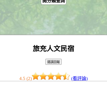
開分類查詢
旅充人文民宿
4.5 (2)
(看評論)