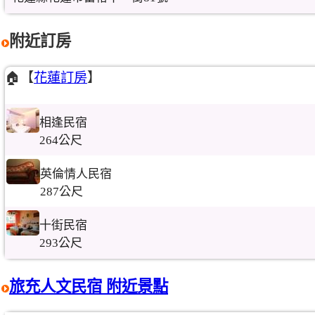
附近訂房
🏠【
花蓮訂房
】
相逢民宿
264公尺
英倫情人民宿
287公尺
十街民宿
293公尺
旅充人文民宿 附近景點