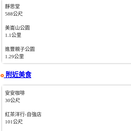
靜思堂
588公尺
美崙山公園
1.1公里
進豐親子公園
1.29公里
附近美食
安安咖啡
30公尺
紅茶洋行-自強店
101公尺