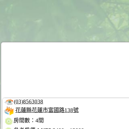
(03)8563038
花蓮縣花蓮市富國路138號
房間數：4間