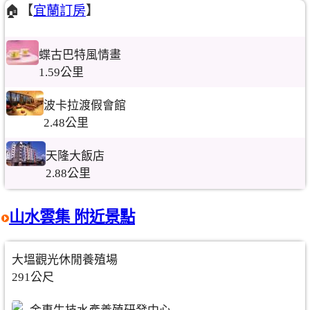
🏠【
宜蘭訂房
】
蝶古巴特風情畫
1.59公里
波卡拉渡假會館
2.48公里
天隆大飯店
2.88公里
山水雲集 附近景點
大塭觀光休閒養殖場
291公尺