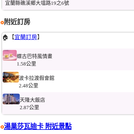
宜蘭縣礁溪鄉大塭路19之6號
附近訂房
🏠【
宜蘭訂房
】
蝶古巴特風情畫
1.58公里
波卡拉渡假會館
2.48公里
天隆大飯店
2.87公里
湯巢莎瓦迪卡 附近景點