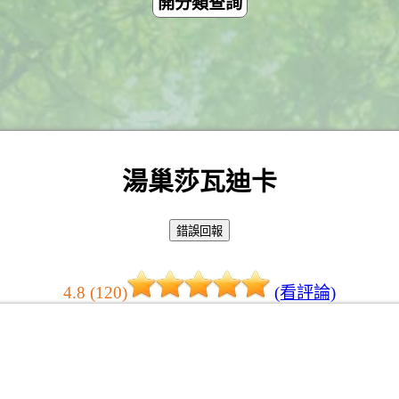
開分類查詢
湯巢莎瓦迪卡
4.8 (120)
(看評論)