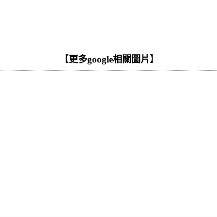
【
更多google相關圖片
】