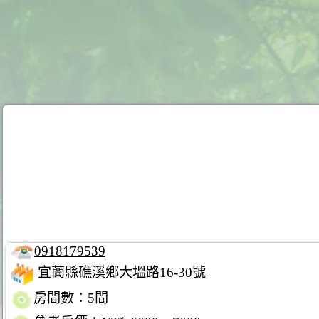
0918179539
宜蘭縣礁溪鄉大塭路16-30號
房間數：5間