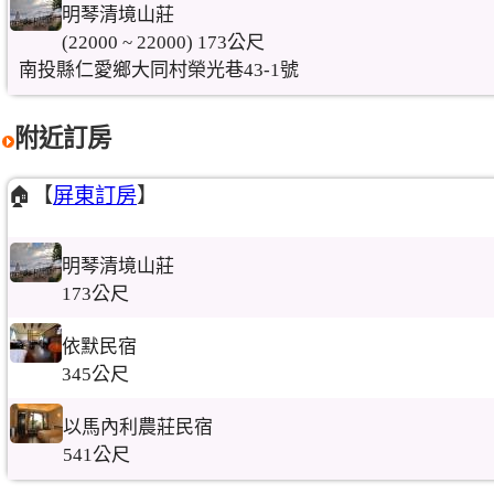
明琴清境山莊
(22000 ~ 22000) 173公尺
南投縣仁愛鄉大同村榮光巷43-1號
附近訂房
🏠【
屏東訂房
】
明琴清境山莊
173公尺
依默民宿
345公尺
以馬內利農莊民宿
541公尺