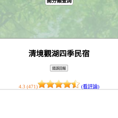
開分類查詢
清境觀湖四季民宿
4.3 (471)
(看評論)