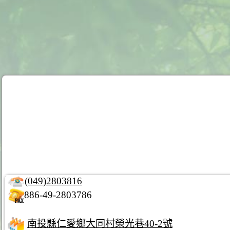
(049)2803816
886-49-2803786
南投縣仁愛鄉大同村榮光巷40-2號