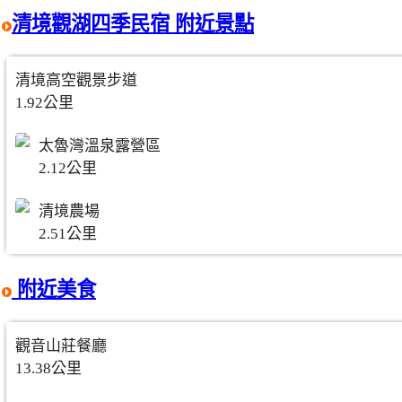
清境觀湖四季民宿 附近景點
清境高空觀景步道
1.92公里
太魯灣溫泉露營區
2.12公里
清境農場
2.51公里
附近美食
觀音山莊餐廳
13.38公里