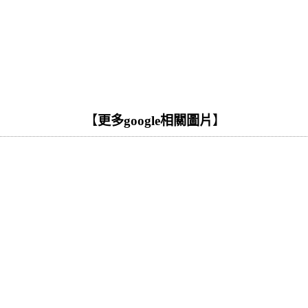
【
更多google相關圖片
】