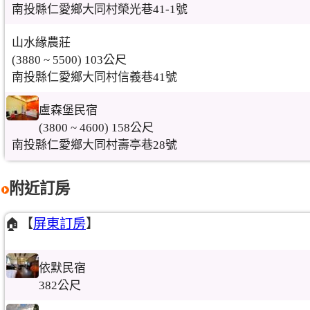
南投縣仁愛鄉大同村榮光巷41-1號
山水緣農莊
(3880 ~ 5500) 103公尺
南投縣仁愛鄉大同村信義巷41號
盧森堡民宿
(3800 ~ 4600) 158公尺
南投縣仁愛鄉大同村壽亭巷28號
附近訂房
🏠【
屏東訂房
】
依默民宿
382公尺