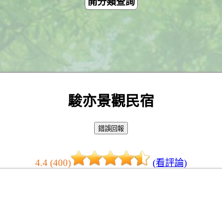
開分類查詢
駿亦景觀民宿
4.4 (400)
(看評論)