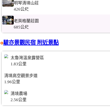
明琴清境山莊
426公尺
老英格蘭莊園
685公尺
駿亦景觀民宿 附近景點
太魯灣溫泉露營區
1.83公里
清境高空觀景步道
1.96公里
清境農場
2.56公里