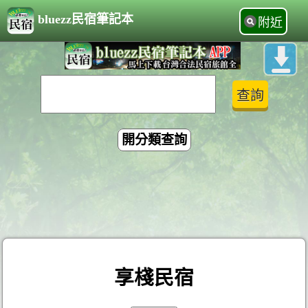
bluezz民宿筆記本
附近
開分類查詢
享棧民宿