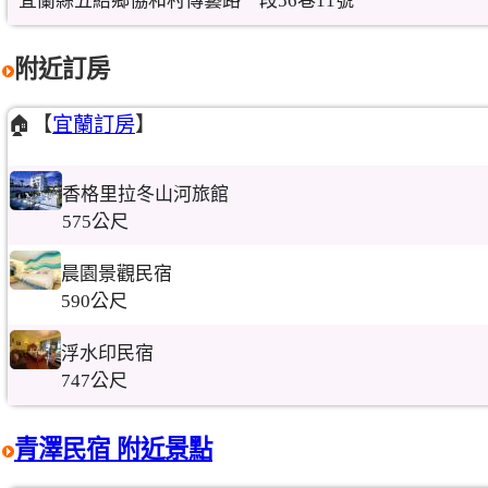
宜蘭縣五結鄉協和村傳藝路一段56巷11號
附近訂房
🏠【
宜蘭訂房
】
香格里拉冬山河旅館
575公尺
晨園景觀民宿
590公尺
浮水印民宿
747公尺
青澤民宿 附近景點