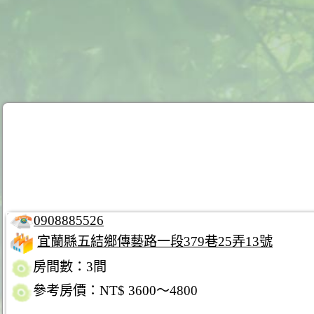
0908885526
宜蘭縣五結鄉傳藝路一段379巷25弄13號
房間數：3間
參考房價：NT$ 3600～4800