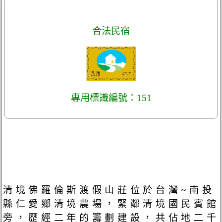
合法民宿
專用標識編號：151
清境佛羅倫斯渡假山莊位於台灣~南投
縣仁愛鄉清境農場，緊鄰清境國民賓館
旁，歷經二年的籌劃建設，共佔地二千