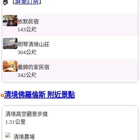
🏠【
屏東訂房
】
依默民宿
143公尺
明琴清境山莊
304公尺
義錦的家民宿
342公尺
清境佛羅倫斯 附近景點
清境高空觀景步道
1.51公里
清境農場