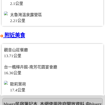
2.1公里
太魯灣溫泉露營區
2.21公里
附近美食
觀音山莊餐廳
13.71公里
台一楓樺卉館-南芳花園宴會廳
16.36公里
歐莉葉荷
17.4公里
bluezz民宿筆記本
,本網使用政府開放資料,由bluezz