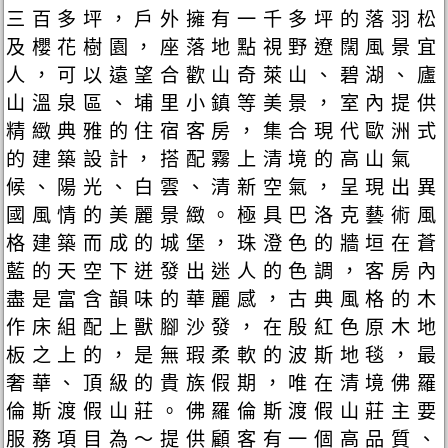
三百多坪，戶外擁有一千多坪的落羽松
及櫻花樹園，座落地點視野遼闊風景宜
人，可以遠望合歡山奇萊山、碧湖、廬
山溫泉區、埔里小鎮等美景，室內提供
精緻典雅的住宿客房，集合現代歐洲式
的建築設計，搭配霧上清境的高山氣
候、陽光、白雲、清新空氣，呈現出異
國風情的美麗景緻。極具巴洛克藝術風
格建築而成的城堡，珠澄色的牆垣在蒼
藍的天空下迸發出迷人的色調，客房內
盡是富含韻味的華麗感，古典風格的木
作床組配上獸腳沙發，在殷紅色原木地
板之上的，是無瑕柔軟的波斯地毯，最
奢華、頂級的貴族假期，唯在清境佛羅
倫斯渡假山莊。佛羅倫斯渡假山莊主要
服務項目為～提供顧客有一個高品質、