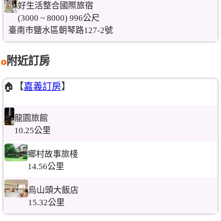
好生活整合國際旅宿
(3000 ~ 8000) 996公尺
臺南市鹽水區朝琴路127-2號
附近訂房
🏠【
嘉義訂房
】
龍園旅館
10.25公里
鄉村故事旅棧
14.56公里
烏山頭大飯店
15.32公里