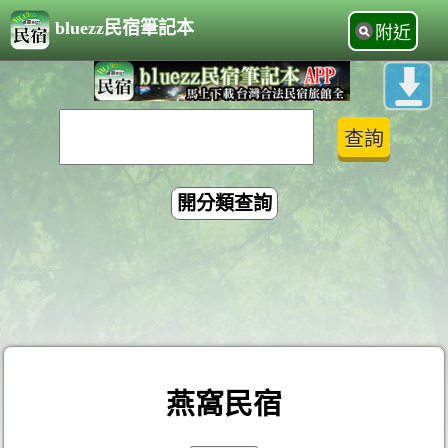
bluezz民宿筆記本
附近
開分類查詢
燕窩民宿