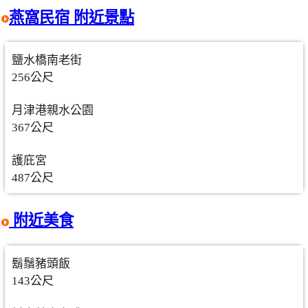
燕窩民宿 附近景點
鹽水橋南老街
256公尺
月津港親水公園
367公尺
護庇宮
487公尺
附近美食
鬍鬚豬頭飯
143公尺