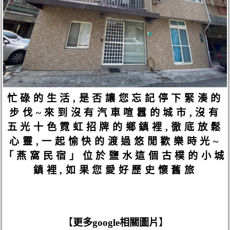
忙碌的生活,是否讓您忘記停下緊湊的
步伐~來到沒有汽車喧囂的城市,沒有
五光十色霓虹招牌的鄉鎮裡,徹底放鬆
心靈,一起愉快的渡過悠閒歡樂時光~
「燕窩民宿」位於鹽水這個古樸的小城
鎮裡,如果您愛好歷史懷舊旅
【
更多google相關圖片
】