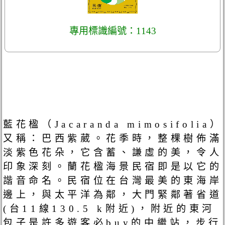
專用標識編號：1143
藍花楹（Jacaranda mimosifolia）
又稱：巴西紫葳。花季時，整棵樹佈滿
淡紫色花朵，它含蓄、謙虛的美，令人
印象深刻。蘭花楹海景民宿即是以它的
諧音命名。民宿位在台灣最美的東海岸
邊上，與太平洋為鄰，大門緊鄰著省道
(台11線130.5 k附近)，附近的東河
包子是許多遊客必buy的中繼站，步行