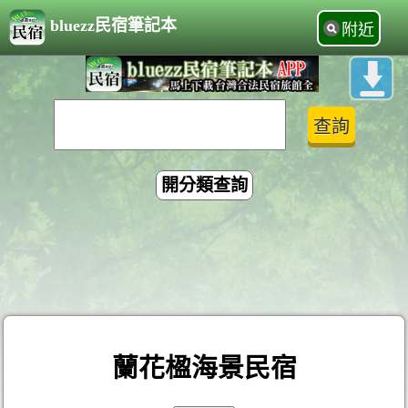
bluezz民宿筆記本
附近
開分類查詢
蘭花楹海景民宿