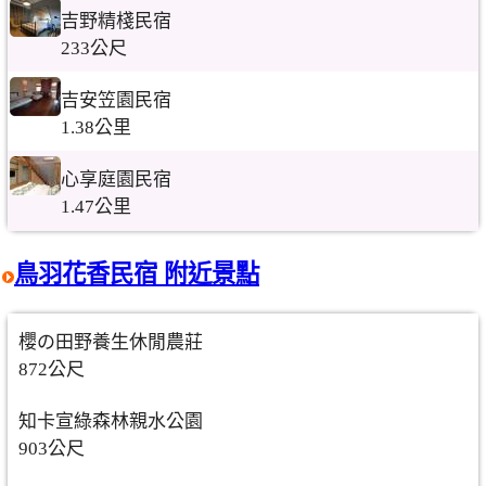
吉野精棧民宿
233公尺
吉安笠園民宿
1.38公里
心享庭園民宿
1.47公里
鳥羽花香民宿 附近景點
櫻の田野養生休閒農莊
872公尺
知卡宣綠森林親水公園
903公尺