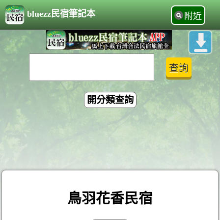
bluezz民宿筆記本
附近
開分類查詢
鳥羽花香民宿