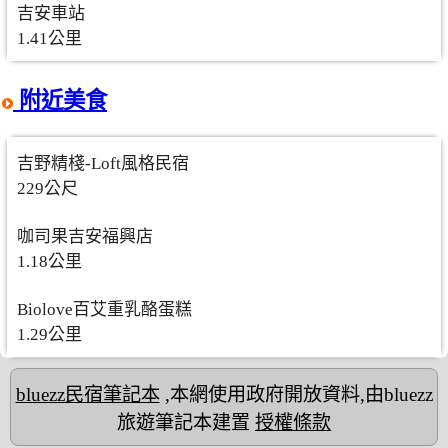
吉安車站
1.41公里
附近美食
吉野精棧-Loft風格民宿
229公尺
咖司果吉安福興店
1.18公里
Biolove百艾重乳酪蛋糕
1.29公里
bluezz民宿筆記本
,本網使用政府開放資料,由bluezz
旅遊筆記本建置
授權條款