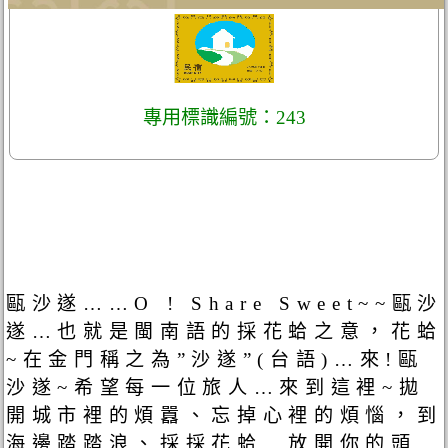
專用標識編號：243
甌沙遂……O ! Share Sweet~~甌沙
遂…也就是閩南語的採花蛤之意，花蛤
~在金門稱之為”沙遂”(台語)…來!甌
沙遂~希望每一位旅人…來到這裡~拋
開城市裡的煩囂、忘掉心裡的煩惱，到
海邊踏踏浪、採採花蛤…放開你的頭