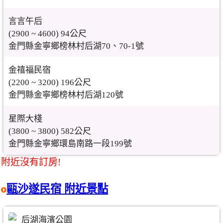
言言午后
(2900 ~ 4600) 94公尺
金門縣金寧鄉榜林村后湖70、70-1號
金禧福民宿
(2200 ~ 3200) 196公尺
金門縣金寧鄉榜林村后湖120號
星際大棧
(3800 ~ 3800) 582公尺
金門縣金寧鄉環島南路一段199號
附近沒有訂房!
甌沙遂民宿 附近景點
后湖海濱公園