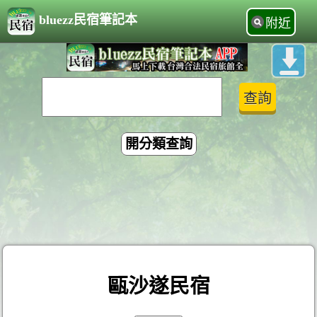
bluezz民宿筆記本
附近
開分類查詢
甌沙遂民宿