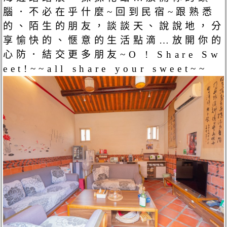
腦．不必在乎什麼~回到民宿~跟熟悉
的、陌生的朋友，談談天、說說地，分
享愉快的、愜意的生活點滴…放開你的
心防．結交更多朋友~O ! Share Sw
eet!~~all share your sweet~~