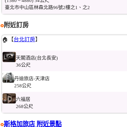
(1580 ~ 4880) 54公尺
臺北市中山區林森北路96號2樓之1、之2
附近訂房
🏠【
台北訂房
】
天閣酒店(台北長安)
36公尺
丹迪旅店-天津店
258公尺
六福居
268公尺
斯格加旅店 附近景點