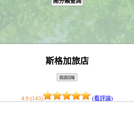
開分類查詢
斯格加旅店
4.9 (143)
(看評論)