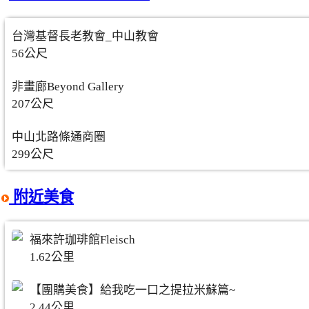
台灣基督長老教會_中山教會
56公尺
非畫廊Beyond Gallery
207公尺
中山北路條通商圈
299公尺
附近美食
福來許珈琲館Fleisch
1.62公里
【團購美食】給我吃一口之提拉米蘇篇~
2.44公里